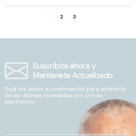
2
3
Suscribite ahora y
Mantenete Actualizado
Dejá tus datos a continuación para enterarte
de las últimas novedades por correo
electrónico.